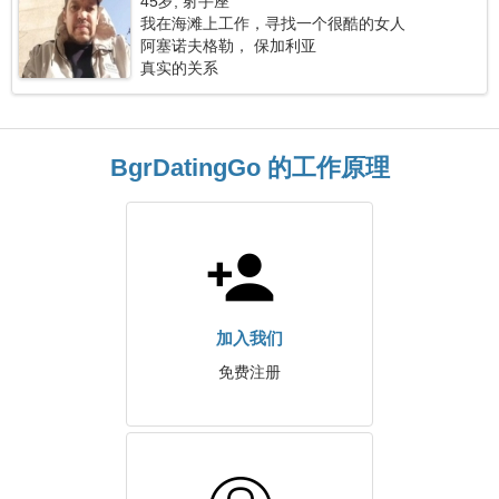
45岁, 射手座
我在海滩上工作，寻找一个很酷的女人
阿塞诺夫格勒， 保加利亚
真实的关系
BgrDatingGo 的工作原理
加入我们
免费注册