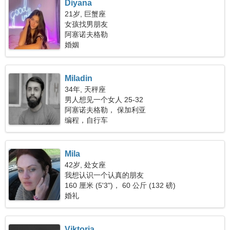
Diyana
21岁, 巨蟹座
女孩找男朋友
阿塞诺夫格勒
婚姻
Miladin
34年, 天秤座
男人想见一个女人 25-32
阿塞诺夫格勒， 保加利亚
编程，自行车
Mila
42岁, 处女座
我想认识一个认真的朋友
160 厘米 (5'3")， 60 公斤 (132 磅)
婚礼
Viktoria