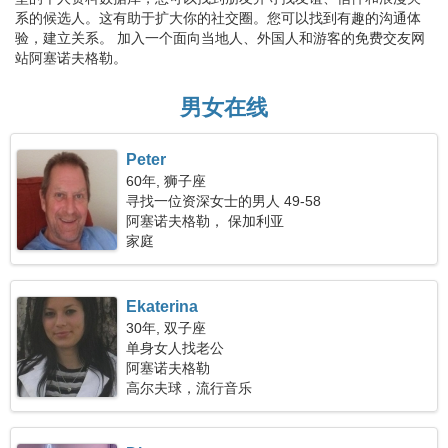
系的候选人。这有助于扩大你的社交圈。您可以找到有趣的沟通体
验，建立关系。 加入一个面向当地人、外国人和游客的免费交友网
站阿塞诺夫格勒。
男女在线
Peter
60年, 狮子座
寻找一位资深女士的男人 49-58
阿塞诺夫格勒， 保加利亚
家庭
Ekaterina
30年, 双子座
单身女人找老公
阿塞诺夫格勒
高尔夫球，流行音乐