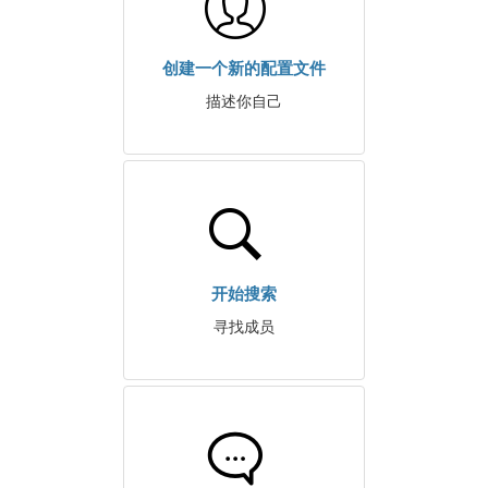
创建一个新的配置文件
描述你自己
开始搜索
寻找成员